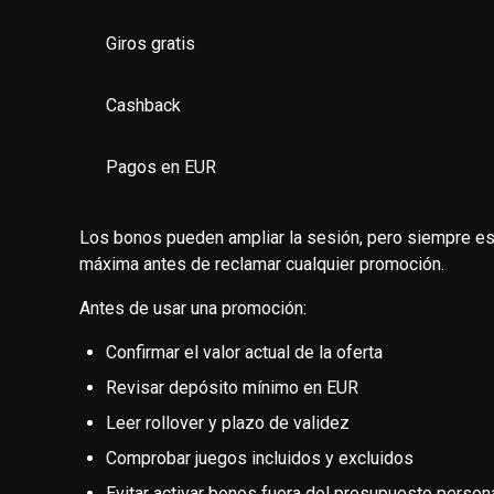
Giros gratis
Cashback
Pagos en EUR
Los bonos pueden ampliar la sesión, pero siempre está
máxima antes de reclamar cualquier promoción.
Antes de usar una promoción:
Confirmar el valor actual de la oferta
Revisar depósito mínimo en EUR
Leer rollover y plazo de validez
Comprobar juegos incluidos y excluidos
Evitar activar bonos fuera del presupuesto person