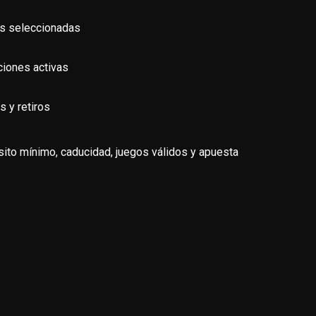
s seleccionadas
ciones activas
 y retiros
sito mínimo, caducidad, juegos válidos y apuesta