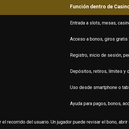
Función dentro de Casin
Entrada a slots, mesas, casi
Acceso a bonos, giros gratis
Registro, inicio de sesión, pe
Depósitos, retiros, límites y
Uso desde smartphone o tab
Ayuda para pagos, bonos, acc
 el recorrido del usuario. Un jugador puede revisar el bono, abrir