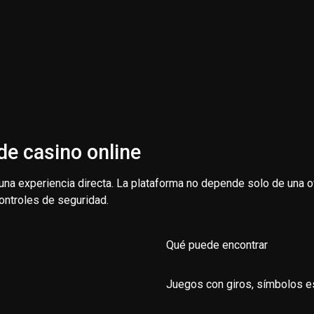
e casino online
una experiencia directa. La plataforma no depende solo de una 
controles de seguridad.
Qué puede encontrar
Juegos con giros, símbolos e