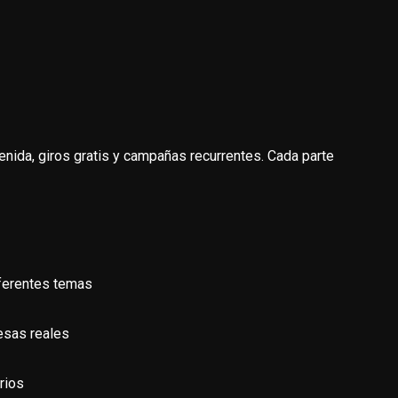
nida, giros gratis y campañas recurrentes. Cada parte
iferentes temas
esas reales
rios