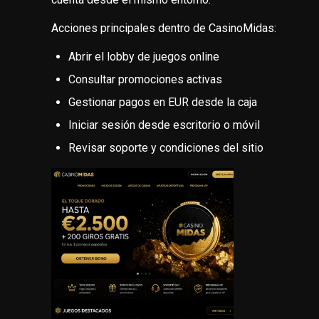
Acciones principales dentro de CasinoMidas:
Abrir el lobby de juegos online
Consultar promociones activas
Gestionar pagos en EUR desde la caja
Iniciar sesión desde escritorio o móvil
Revisar soporte y condiciones del sitio