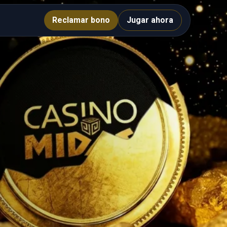
Reclamar bono
Jugar ahora