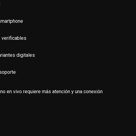
l
smartphone
verificables
ariantes digitales
 soporte
ino en vivo requiere más atención y una conexión