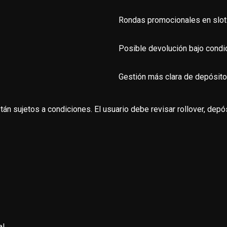
Rondas promocionales en slot
Posible devolución bajo condi
Gestión más clara de depósitos
n sujetos a condiciones. El usuario debe revisar rollover, depó
al